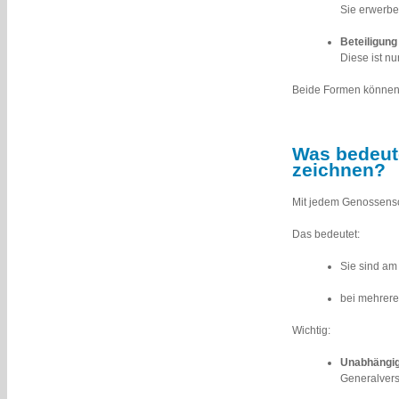
Sie erwerbe
Beteiligung
Diese ist nu
Beide Formen können 
Was bedeut
zeichnen?
Mit jedem Genossensc
Das bedeutet:
Sie sind a
bei mehreren
Wichtig:
Unabhängig
Generalver