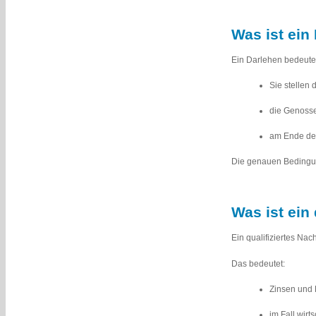
Was ist ein
Ein Darlehen bedeute
Sie stellen
die Genosse
am Ende der
Die genauen Bedingun
Was ist ein
Ein qualifiziertes Na
Das bedeutet:
Zinsen und
im Fall wir