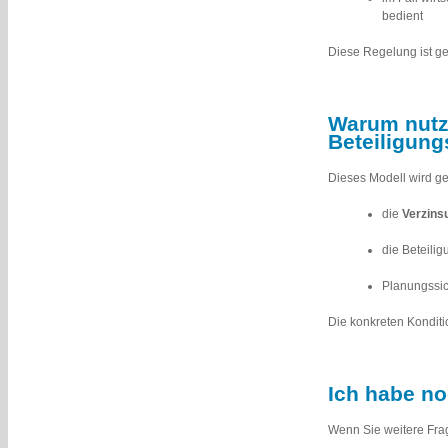
bedient
Diese Regelung ist ge
Warum nutz
Beteiligun
Dieses Modell wird gen
die
Verzins
die Beteili
Planungssic
Die konkreten Konditi
Ich habe no
Wenn Sie weitere Fra