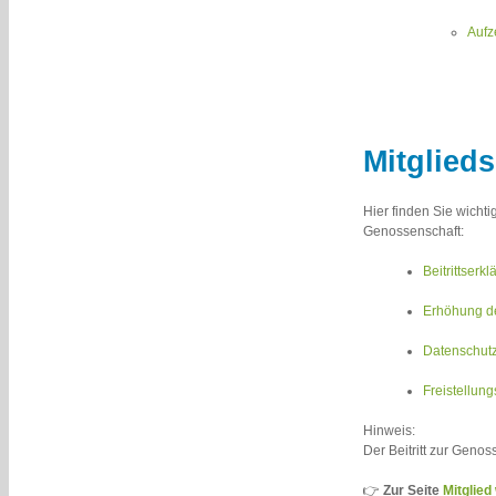
Aufz
Mitglieds
Hier finden Sie wicht
Genossenschaft:
Beitrittser
Erhöhung d
Datenschutz
Freistellung
Hinweis:
Der Beitritt zur Geno
👉
Zur Seite
Mitglied