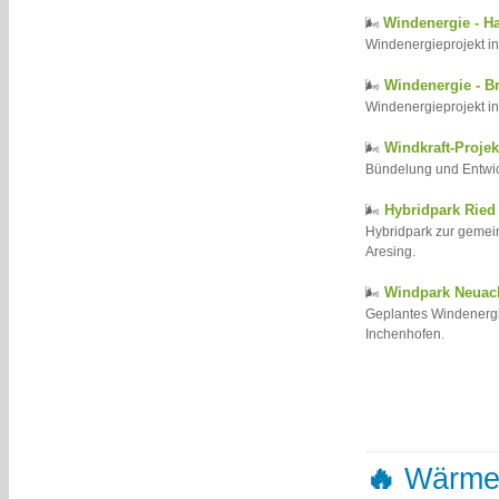
Windenergie - H
🌬️
Windenergieprojekt i
Windenergie - B
🌬️
Windenergieprojekt i
Windkraft-Projek
🌬️
Bündelung und Entwic
Hybridpark Ried
🌬️
Hybridpark zur geme
Aresing.
Windpark Neuac
🌬️
Geplantes Windenerg
Inchenhofen.
🔥
Wärm