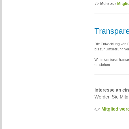
👉
Mehr zur
Mitgli
Transpar
Die Entwicklung von E
bis zur Umsetzung ve
Wir informieren trans
entstehen.
Interesse an ei
Werden Sie Mitgl
👉
Mitglied wer