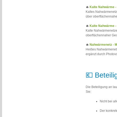
🔥
Kalte Nahwärme -
Kaltes Nahwärmenetz 
über oberflächennah
🔥
Kalte Nahwärme -
Kalte Nahwärmenetze 
oberflächennaher Geot
🔥
Nahwärmenetz - 
Heißes Nahwärmenetz 
ergänzt durch Photovo
💶 Beteil
Die Beteiligung an lau
Sie:
Nicht bei al
Der konkrete